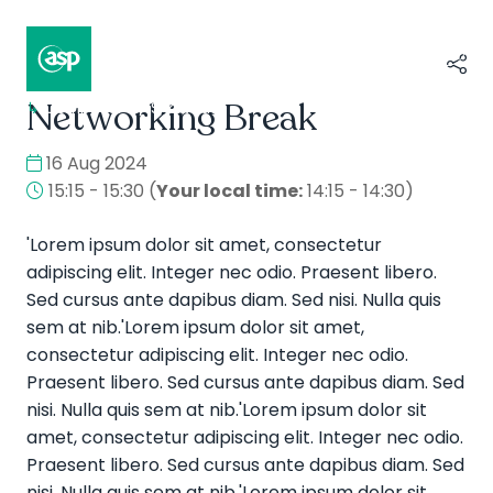
Networking Break
↳
Composer II / Showcase
16 Aug 2024
15:15 - 15:30
(
Your local time:
14:15
-
14:30
)
'Lorem ipsum dolor sit amet, consectetur
adipiscing elit. Integer nec odio. Praesent libero.
Sed cursus ante dapibus diam. Sed nisi. Nulla quis
sem at nib.'Lorem ipsum dolor sit amet,
consectetur adipiscing elit. Integer nec odio.
Praesent libero. Sed cursus ante dapibus diam. Sed
nisi. Nulla quis sem at nib.'Lorem ipsum dolor sit
amet, consectetur adipiscing elit. Integer nec odio.
Praesent libero. Sed cursus ante dapibus diam. Sed
nisi. Nulla quis sem at nib.'Lorem ipsum dolor sit