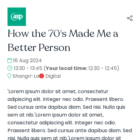
How the 70's Made Me a
↳
Composer II / Showcase
Better Person
16 Aug 2024
13:30 - 13:45
(
Your local time:
12:30
-
12:45
)
Shangri-La
Digital
'Lorem ipsum dolor sit amet, consectetur
adipiscing elit. Integer nec odio. Praesent libero.
Sed cursus ante dapibus diam. Sed nisi. Nulla quis
sem at nib.'Lorem ipsum dolor sit amet,
consectetur adipiscing elit. Integer nec odio.
Praesent libero. Sed cursus ante dapibus diam. Sed
nisi. Nulla quis sem at nib.'Lorem ipsum dolor sit