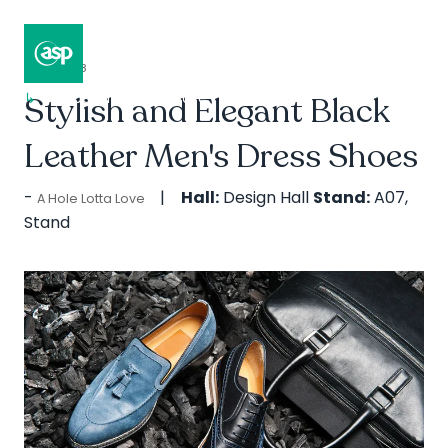
14 Apr 2018
↳
Stylish and Elegant Black
Composer II / Showcase
Leather Men's Dress Shoes
Hall:
Design Hall
Stand:
A07,
A Hole Lotta Love
Stand