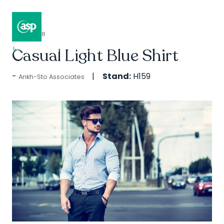
30 Apr 2018
↳
Casual Light Blue Shirt
Composer II / Showcase
Stand:
H159
Ankh-Sto Associates