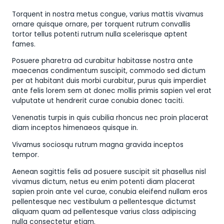
Torquent in nostra metus congue, varius mattis vivamus
ornare quisque ornare, per torquent rutrum convallis
tortor tellus potenti rutrum nulla scelerisque aptent
fames.
Posuere pharetra ad curabitur habitasse nostra ante
maecenas condimentum suscipit, commodo sed dictum
per at habitant duis morbi curabitur, purus quis imperdiet
ante felis lorem sem at donec mollis primis sapien vel erat
vulputate ut hendrerit curae conubia donec taciti.
Venenatis turpis in quis cubilia rhoncus nec proin placerat
diam inceptos himenaeos quisque in.
Vivamus sociosqu rutrum magna gravida inceptos
tempor.
Aenean sagittis felis ad posuere suscipit sit phasellus nisl
vivamus dictum, netus eu enim potenti diam placerat
sapien proin ante vel curae, conubia eleifend nullam eros
pellentesque nec vestibulum a pellentesque dictumst
aliquam quam ad pellentesque varius class adipiscing
nulla consectetur etiam.