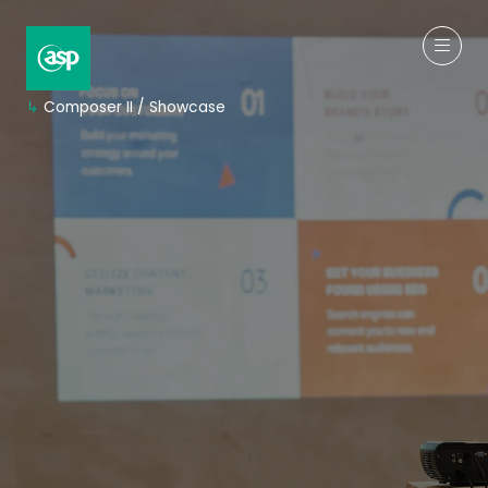
↳
Composer II / Showcase