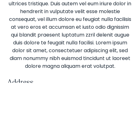
ultrices tristique. Duis autem vel eum iriure dolor in
hendrerit in vulputate velit esse molestie
consequat, vel illum dolore eu feugiat nulla facilisis
at vero eros et accumsan et iusto odio dignissim
qui blandit praesent luptatum zzril delenit augue
duis dolore te feugait nulla facilisi. Lorem ipsum
dolor sit amet, consectetuer adipiscing elit, sed
diam nonummy nibh euismod tincidunt ut laoreet
dolore magna aliquam erat volutpat.
Address
Street Line 1
Street Line 2
Postal Town
County
Postal Code
China