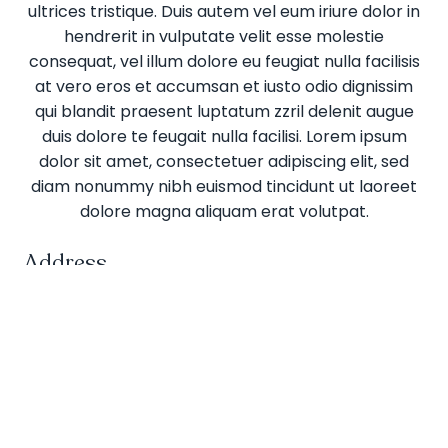
ultrices tristique. Duis autem vel eum iriure dolor in
hendrerit in vulputate velit esse molestie
consequat, vel illum dolore eu feugiat nulla facilisis
at vero eros et accumsan et iusto odio dignissim
qui blandit praesent luptatum zzril delenit augue
duis dolore te feugait nulla facilisi. Lorem ipsum
dolor sit amet, consectetuer adipiscing elit, sed
diam nonummy nibh euismod tincidunt ut laoreet
dolore magna aliquam erat volutpat.
Address
Street Line 1
Street Line 2
Postal Town
County
Postal Code
Portugal