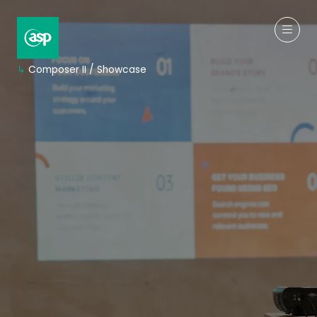
↳
Composer II / Showcase