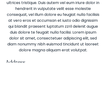
ultrices tristique. Duis autem vel eum iriure dolor in
hendrerit in vulputate velit esse molestie
consequat, vel illum dolore eu feugiat nulla facilisis
at vero eros et accumsan et iusto odio dignissim
qui blandit praesent luptatum zzril delenit augue
duis dolore te feugait nulla facilisi. Lorem ipsum
dolor sit amet, consectetuer adipiscing elit, sed
diam nonummy nibh euismod tincidunt ut laoreet
dolore magna aliquam erat volutpat.
Address
Street Line 1
Street Line 2
Postal Town
County
Postal Code
France