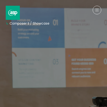
↳
Composer II / Showcase